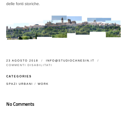
delle fonti storiche.
23 AGOSTO 2018
INFO@STUDIOCANESIN.IT
SU
COMMENTI DISABILITATI
IL
PARCO
CATEGORIES
URBANO
DELLE
SPAZI URBANI
WORK
FONTI
A
MACERATA:
UN
No Comments
PROGETTO
PER
VALORIZZARE
E
RECUPERARE