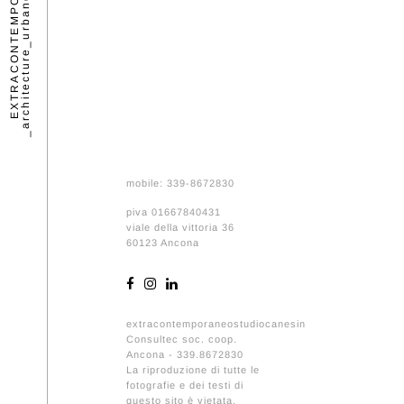
mobile: 339-8672830
piva 01667840431
viale della vittoria 36
60123 Ancona
extracontemporaneostudiocanesin
Consultec soc. coop.
Ancona - 339.8672830
La riproduzione di tutte le
fotografie e dei testi di
questo sito è vietata.