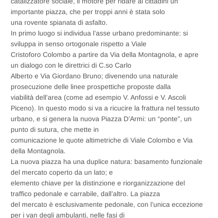
catalizzatore sociale, il motore per ridare ai cittadini un’
importante piazza, che per troppi anni è stata solo
una rovente spianata di asfalto.
In primo luogo si individua l’asse urbano predominante: si
sviluppa in senso ortogonale rispetto a Viale
Cristoforo Colombo a partire da Via della Montagnola, e apre
un dialogo con le direttrici di C.so Carlo
Alberto e Via Giordano Bruno; divenendo una naturale
prosecuzione delle linee prospettiche proposte dalla
viabilità dell’area (come ad esempio V. Anfossi e V. Ascoli
Piceno). In questo modo si va a ricucire la frattura nel tessuto
urbano, e si genera la nuova Piazza D’Armi: un “ponte”, un
punto di sutura, che mette in
comunicazione le quote altimetriche di Viale Colombo e Via
della Montagnola.
La nuova piazza ha una duplice natura: basamento funzionale
del mercato coperto da un lato; e
elemento chiave per la distinzione e riorganizzazione del
traffico pedonale e carrabile, dall’altro. La piazza
del mercato è esclusivamente pedonale, con l’unica eccezione
per i van degli ambulanti, nelle fasi di